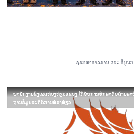
ຊອກຫາຂ່າວສານ ແລະ ຂໍ້ມູນກາ
ພະນັກງານຂົງເຂດທ່ອງທ່ຽວແຂວງ ໄດ້ຮັບການຍົກລະດັບດ້ານລະ
ພະນັກງານຂົງເຂດທ່ອງທ່ຽວແຂວງ ໄດ້ຮັບການຍົກລະດັບດ້ານລະ
ຖານຂໍ້ມູນສະຖິຕິການທ່ອງທ່ຽວ
ຖານຂໍ້ມູນສະຖິຕິການທ່ອງທ່ຽວ
ວັນທີ່ 23 ມິຖຸນາ 2022 ນີ້, ພະນັກງານພາຍໃນຂົງເຂດທ່ອງທ່ຽວ 
ທ່ອງທ່ຽວແຂວງ ໄດ້ຮັບການຍົກລະດັບດ້ານລະບົບບໍລິຫານຈ