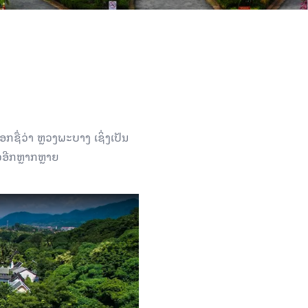
ຊື່ວ່າ ຫຼວງພະບາງ ເຊິ່ງເປັນ
ວອີກຫຼາກຫຼາຍ
ມເປັນເອກະລັກທາງດ້ານ
ຄວາມເປັນມາ ຕິດພັນກັບ