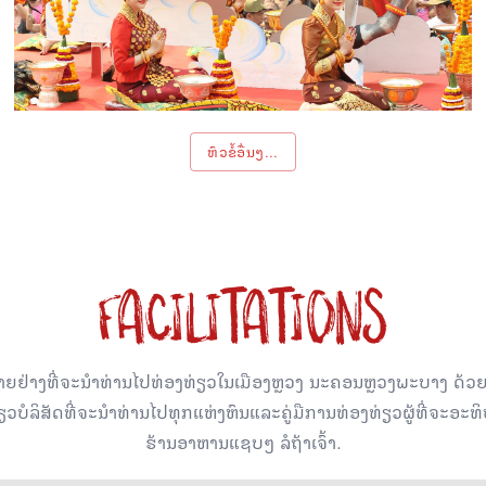
ຫົວຂໍ້ອື່ນໆ...
FACILITATIONS
າຍຢ່າງທີ່ຈະນໍາທ່ານໄປທ່ອງທ່ຽວໃນເມືອງຫຼວງ ນະຄອນຫຼວງພະບາງ ດ້
ັດ​ທີ່​ຈະ​ນໍາ​ທ່ານ​ໄປ​ທຸກ​ແຫ່ງ​ຫົນ​ແລະ​ຄູ່​ມື​ການ​ທ່ອງ​ທ່ຽວ​ຜູ້​ທີ່​ຈະ​ອ
ຮ້ານອາຫານແຊບໆ ລໍຖ້າເຈົ້າ.