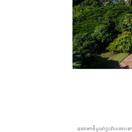
ຊອກຫາຂໍ້ມູນກ່ຽວກັບເອກະສາ