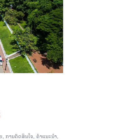
N
, ການຕັດສິນໃຈ, ຄໍາແນະນໍາ,