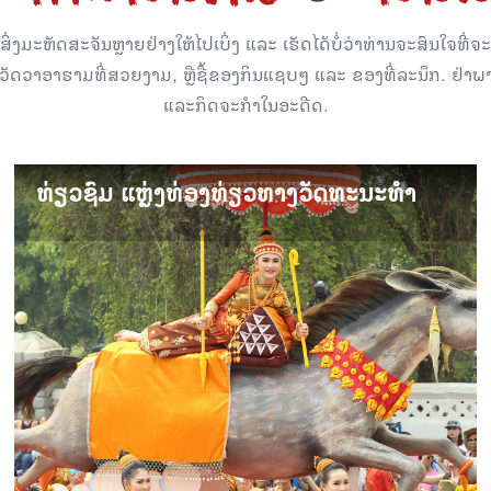
ງມະຫັດສະຈັນຫຼາຍຢ່າງໃຫ້ໄປເບິ່ງ ແລະ ເຮັດໄດ້ບໍ່ວ່າທ່ານຈະສົນໃຈທີ
ນວັດວາອາຮາມທີ່ສວຍງາມ, ຫຼືຊື້ຂອງກິນແຊບໆ ແລະ ຂອງທີ່ລະນຶກ. ຢ່າ
ແລະກິດຈະກໍາໃນອະດີດ.
ທ່ຽວຊົມ ແຫຼ່ງທ່ອງທ່ຽວທາງວັດທະນະທຳ
ທ່ຽວຊົມ ແຫຼ່ງທ່ອງທ່ຽວທາງວັດທະນະທຳ
ກິດຈະກຳສິລະປະ ແລະ ວັດທະນະທຳ ທີ່ຫຼວງພະບາງ ຈະເຮັດໃຫ້ເຈົ້າ
ເຂົ້າໃຈເຖິງປະຫວັດສາດ, ຮີດຄອງປະເພນີ ແລະ ສິລະປະຂອງເມືອງ.