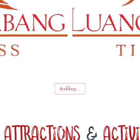
ຫົວຂໍ້ອື່ນໆ...
ATTRACTIONS
&
ACTIVI