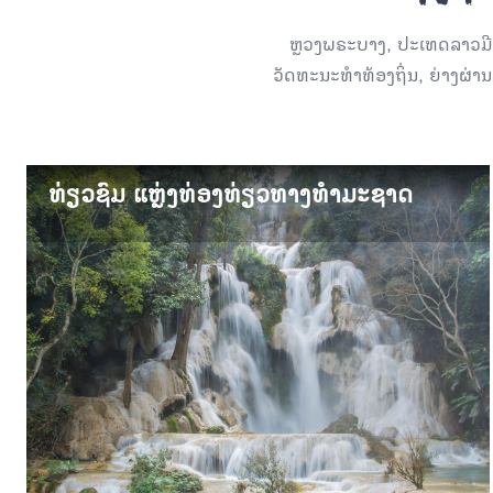
ຫຼວງພຣະບາງ, ປະເທດລາວມີສິ່
ວັດທະນະທຳທ້ອງຖິ່ນ, ຍ່າງຜ່າ
ທ່ຽວຊົມ ແຫຼ່ງທ່ອງທ່ຽວທາງທຳມະຊາດ
ທ່ຽວຊົມ ແຫຼ່ງທ່ອງທ່ຽວທາງທຳມະຊາດ
ສະຖານທີ່ທ່ອງທ່ຽວທາງທຳມະຊາດອັນດັບຕົ້ນໆຂອງລາວລວມມີ ນ້ຳຕົກຕາດ
ກວາງຊີ, ພູເຂົາພູສີ, ນ້ຳຕົກຕາດແຊວ ແລະ ອື່ນໆອີກຫຼາຍໆແຫ່ງ.