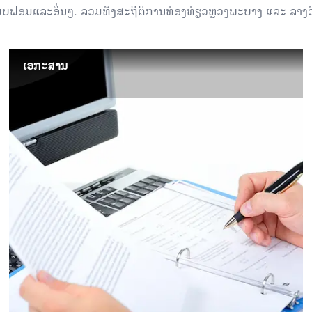
ບຟອມແລະອື່ນໆ. ລວມທັງສະຖິຕິການທ່ອງທ່ຽວຫຼວງພະບາງ ແລະ ລາງວ
ເອກະສານ
ເອກະສານ
ເອກະສານ​ທາງ​ການ​ຫຼາຍ​ສະບັບ​ກ່ຽວ​ກັບ​ການ​ທ່ອງ​ທ່ຽວ​ທີ່​ປະ​ກອບ​ດ້ວຍ​
ກົດໝາຍ, ການ​ຕັດສິນ, ທິດ​ທາງ, ​ແບບ​ຟອມ ​ແລະ ອື່ນໆ, ຊອກ​ຫາ​ລາຍ​ລະ​
ອຽດ​ເພີ່ມ​ເຕີມ...