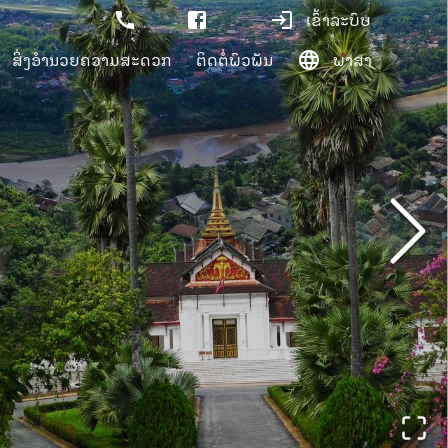
ເຂົ້າລະບົບ
ສິ່ງອຳນວຍຄວາມສະດວກ
ຕິດຕໍ່ພົວພັນ
ພາສາ