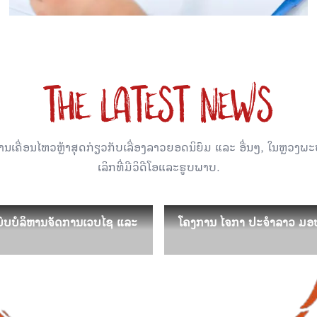
THE LATEST NEWS
ນເຄື່ອນໄຫວຫຼ້າສຸດກ່ຽວກັບເລື່ອງລາວຍອດນິຍົມ ແລະ ອື່ນໆ, ໃນຫຼວງພ
ເລິກທີ່ມີວິດີໂອແລະຮູບພາບ.
ບົບບໍລິຫານຈັດການເວບໄຊ ແລະ
ບົບບໍລິຫານຈັດການເວບໄຊ ແລະ
ໂຄງການ ໄຈກາ ປະຈຳລາວ ມອບຕູ້
ໂຄງການ ໄຈກາ ປະຈຳລາວ ມອບຕູ້
ໃນວັນທີ 17 ມັງກອນ 2022 ນີ້ ໂຄ
ພິພິທະພັນແຫ່
ພະແນກຖະແຫຼງຂ່າວ ວັດທະນະທຳ ແລະ
ັດການເວບໄຊ ແລະຖານຂ...