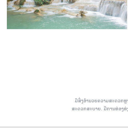
ມີສິ່ງອໍານວຍຄວາມສະດວກຫຼ
ສະດວກສະບາຍ. ມີການທ່ອງທ່ຽວບໍ​ລິ​ສ