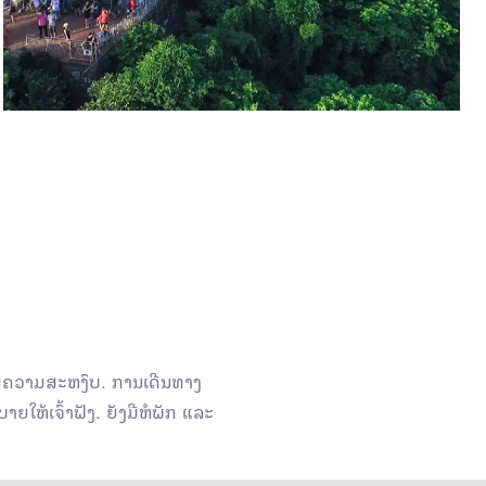
ວຍຄວາມສະຫງົບ. ການເດີນທາງ
ະທິບາຍໃຫ້ເຈົ້າຟັງ. ຍັງມີຫໍພັກ ແລະ