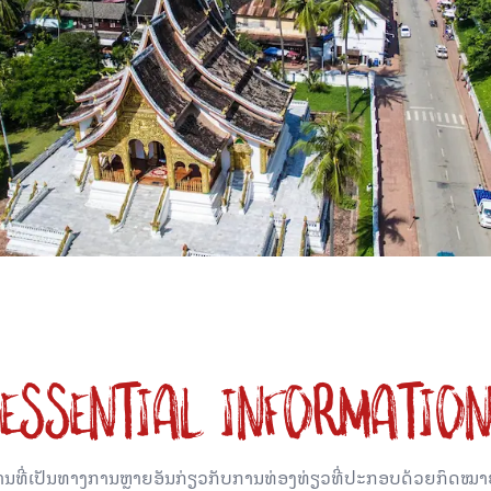
ESSENTIAL INFORMATIO
ນທີ່ເປັນທາງການຫຼາຍອັນກ່ຽວກັບການທ່ອງທ່ຽວທີ່ປະກອບດ້ວຍກົດຫມາຍ