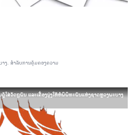
ະບາງ. ສໍາລັບການຄຸ້ມຄອງຄວາມ
ໃສ່ວັດຖຸພັນ ແລະເຄື່ອງນຸ່ງໃຫ້ຫໍພິພິທະພັນແຫ່ງຊາດຫຼວງພະບາງ
ໃສ່ວັດຖຸພັນ ແລະເຄື່ອງນຸ່ງໃຫ້ຫໍພິພິທະພັນແຫ່ງຊາດຫຼວງພະບາງ
ງການ ໄຈກາ ປະຈຳລາວ ໄດ້ມອບມອບຕູ້ໃສ່ເຄື່ອງວັດຖຸພັນ ແລະຕູ້ເສື້ອຜ້າໃຫ້ຫໍ
ງຊາດຫຼວງພະບາງ ໂດຍການໃຫ້ກຽດມອບຂອງທ່ານ Masaz...