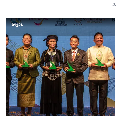
ແບ
ລາງວັນ
ລາງວັນ
ຫຼວງພະບາງໄດ້ຮັບລາງວັນການທ່ອງທ່ຽວສາກົນຫຼາຍລາຍການຈາກອົງການ
UNESCO, ເວທີປາໄສການທ່ອງທ່ຽວອາຊຽນ ແລະ ອື່ນໆ, ຊອກຫາລາຍ
ລະອຽດເພີ່ມເຕີມ...