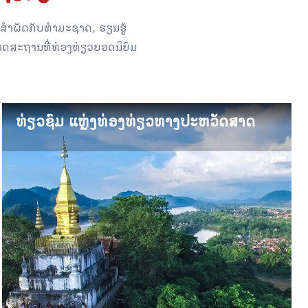
່ຈະສຳພັດກັບທຳມະຊາດ, ຮຽນຮູ້
ພາດສະຖານທີ່ທ່ອງທ່ຽວຍອດນິຍົມ
ທ່ຽວຊົມ ແຫຼ່ງທ່ອງທ່ຽວທາງປະຫວັດສາດ
ທ່ຽວຊົມ ແຫຼ່ງທ່ອງທ່ຽວທາງປະຫວັດສາດ
ສະຖານທີ່ທາງປະຫວັດສາດ ເປັນອີກໜຶ່ງແຫຼງທ່ອງທ່ຽວທີ່ບໍ່ຄົນພາດ ເພື່ອ
ໃຫ້ເຂົ້າໃຈເຖິງປະຫວັດສາດ ແລະ ຄວາມເປັນມາທີ່ມີເອກະລັກຂອງຫຼວງພະ
ບາງ ທີ່ໄດ້ຮັບການຍົກຍ້ອງຈາກນັກບູຮານຄະດີ.ທ່ຽວຊົມ ແຫຼ່ງທ່ອງທ່ຽວທາງ
ປະຫວັດສາດ