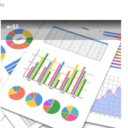
ັນ.
ສະຖິຕິ
ສະຖິຕິ
ສະຖິຕິທາງການຂອງການທ່ອງທ່ຽວຫຼວງພະບາງ ເຊິ່ງລວມເອົາສະຖານທີ່
ທ່ອງທ່ຽວ ແລະ ນັກທ່ອງທ່ຽວ, ຊອກຫາລາຍລະອຽດເພີ່ມເຕີມ...