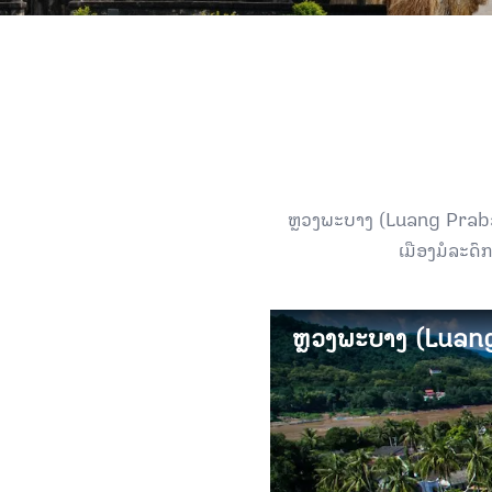
ຫຼວງພະບາງ (Luang Prabang)
ເມືອງມໍລະດົ
ຫຼວງພະບາງ (Luan
ຫຼວງພະບາງ (Luan
ເມືອງຫຼວງພະບາງ ເປັນເມື
ວັດທະນະທຳ, ຄວາມຫຼາກ
ຂະບວນວິວັດຂອງຊາດຫຼ