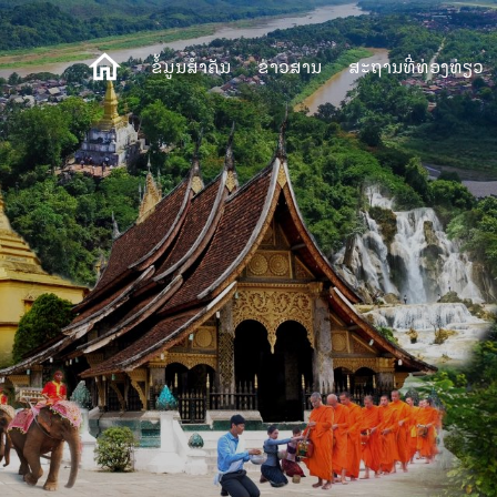
ຂໍ້ມູນສຳຄັນ
ຂ່າວສານ
ສະຖານທີ່ທ່ອງທ່ຽວ