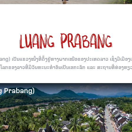
LUANG PRABANG
 ເປັນແຂວງໜຶ່ງທີ່ຕັ້ງຢູ່ທາງພາກເໜືອຂອງປະເທດລາວ ເຊິ່ງມີເມືອງເອກ
ກໂລກຂອງລາວທີ່ມີວັນທະນະທຳອັນເປັນເອກະລັກ ແລະ ສະຖານທີ່ທ່ອງທຽ
g Prabang)
g Prabang)
ອງທີ່ເກົ່າແກ່ຂອງ ສປປ ລາວ, ທີ່ເຕັມໄປດ້ວຍມົນສະເໜ່, ມີຄວາ
ຫຼາຍທາງດ້ານຊັບພະຍາກອນການທ່ອງທ່ຽວ ແລະ ມີປະຫວັດສາດ
າຍຍຸກຫຼາຍສະໄໝ